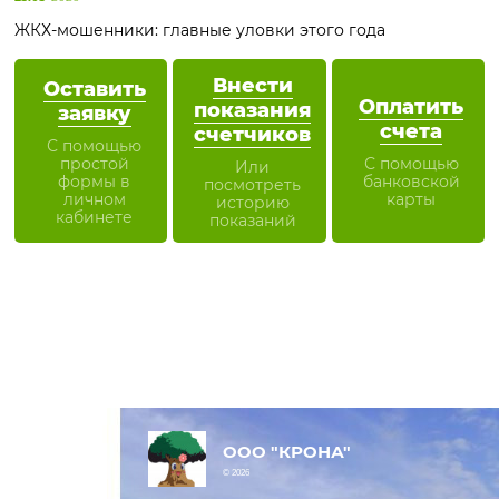
ЖКХ-мошенники: главные уловки этого года
Внести
Оставить
Оплатить
показания
заявку
счета
счетчиков
С помощью
простой
С помощью
Или
формы в
банковской
посмотреть
личном
карты
историю
кабинете
показаний
ООО "КРОНА"
© 2026