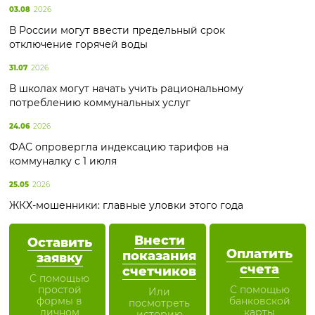
03.08
2026
В России могут ввести предельный срок
отключение горячей воды
31.07
2026
В школах могут начать учить рациональному
потреблению коммунальных услуг
24.06
2026
ФАС опровергла индексацию тарифов на
коммуналку с 1 июля
25.05
2026
ЖКХ-мошенники: главные уловки этого года
Внести
Оставить
Оплатить
показания
заявку
счета
счетчиков
С помощью
простой
С помощью
Или
формы в
банковской
посмотреть
личном
карты
историю