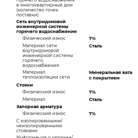
горячего водоснабжения
в многоквартирный дом
(количество точек
поставки)
Сеть внутридомовой
инженерной системы
горячего водоснабжения
Физический износ
7%
Материал сети
Сталь
внутридомовой
инженерной системы
горячего
водоснабжения
Материал
Минеральная вата
теплоизоляции сети
с покрытием
Стояки
Физический износ
7%
Материал
Сталь
Запорная арматура
Физический износ
7%
С изолированными/
неизолированными
стояками
Информация о наличии/