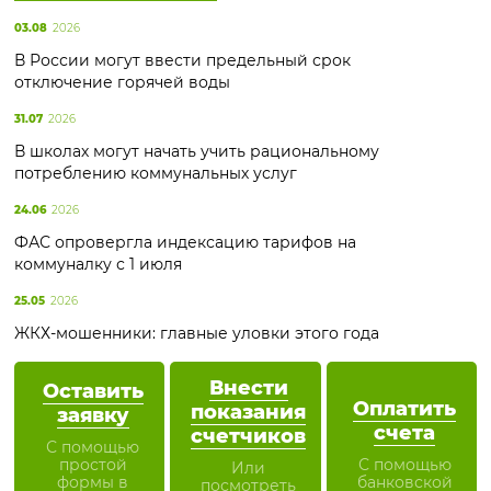
03.08
2026
В России могут ввести предельный срок
отключение горячей воды
31.07
2026
В школах могут начать учить рациональному
потреблению коммунальных услуг
24.06
2026
ФАС опровергла индексацию тарифов на
коммуналку с 1 июля
25.05
2026
ЖКХ-мошенники: главные уловки этого года
Внести
Оставить
Оплатить
показания
заявку
счета
счетчиков
С помощью
простой
С помощью
Или
формы в
банковской
посмотреть