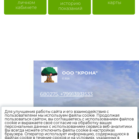
личном
карты
историю
кабинете
показаний
ООО "КРОНА"
© 2026
680275, +79913931533
Оставить заявку
Для улучшения работы сайта и его взаимодействия с
пользователями мы используем файлы cookie. Продолжая
пользоваться сайтом, вы соглашаетесь с использованием файлов
Внести показания счетчиков
cookie и выражаете своё согласие на обработку ваших
персональных данных с использованием сервиса веб-аналитики.
Оплатить счета
Вы всегда можете отключить файлы cookie в настройках
браузера. Оператор использует информацию, содержащуюся в
файлах cookie в течение сроков и на условиях, указанных в
Политика конфиденциальности