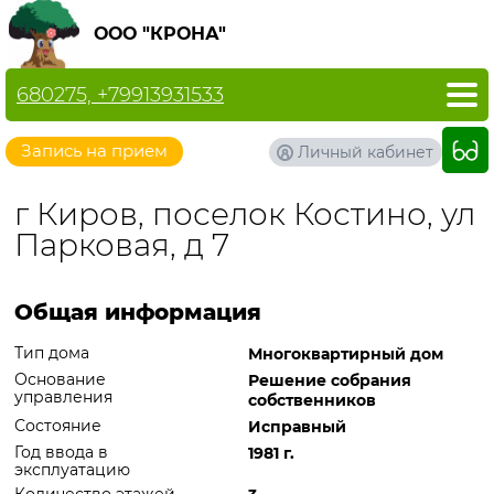
ООО "КРОНА"
680275, +79913931533
Запись на прием
Личный кабинет
г Киров, поселок Костино, ул
Парковая, д 7
Общая информация
Тип дома
Многоквартирный дом
Основание
Решение собрания
управления
собственников
Состояние
Исправный
Год ввода в
1981 г.
эксплуатацию