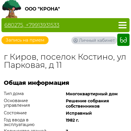
ООО "КРОНА"
680275, +79913931533
Запись на прием
Личный кабинет
г Киров, поселок Костино, ул
Парковая, д 11
Общая информация
Тип дома
Многоквартирный дом
Основание
Решение собрания
управления
собственников
Состояние
Исправный
Год ввода в
1982 г.
эксплуатацию