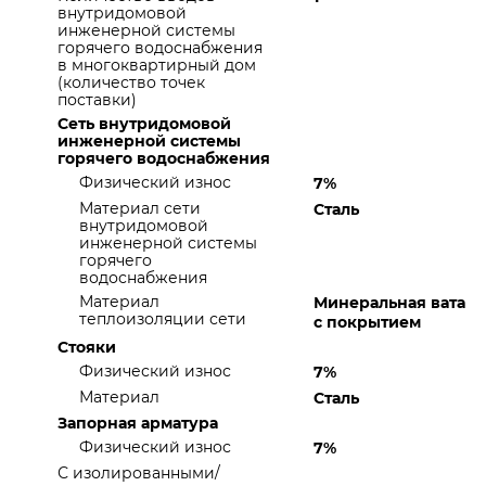
внутридомовой
инженерной системы
горячего водоснабжения
в многоквартирный дом
(количество точек
поставки)
Сеть внутридомовой
инженерной системы
горячего водоснабжения
Физический износ
7%
Материал сети
Сталь
внутридомовой
инженерной системы
горячего
водоснабжения
Материал
Минеральная вата
теплоизоляции сети
с покрытием
Стояки
Физический износ
7%
Материал
Сталь
Запорная арматура
Физический износ
7%
С изолированными/