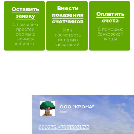
Внести
Оставить
Оплатить
показания
заявку
счета
счетчиков
С помощью
простой
С помощью
Или
формы в
банковской
посмотреть
личном
карты
историю
кабинете
показаний
ООО "КРОНА"
© 2026
680275, +79913931533