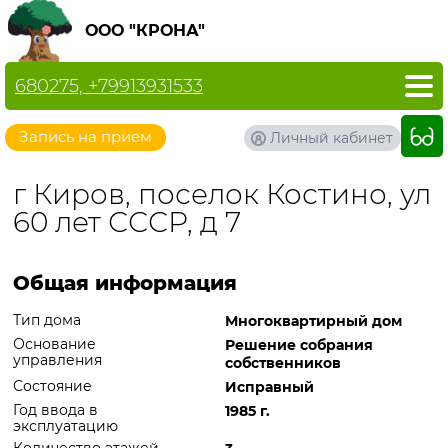
ООО "КРОНА"
680275, +79913931533
Запись на прием
Личный кабинет
г Киров, поселок Костино, ул
60 лет СССР, д 7
Общая информация
Тип дома
Многоквартирный дом
Основание
Решение собрания
управления
собственников
Состояние
Исправный
Год ввода в
1985 г.
эксплуатацию