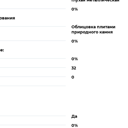
Глухая металлическая
0%
ования
Облицовка плитами
природного камня
0%
е:
0%
32
0
Да
0%