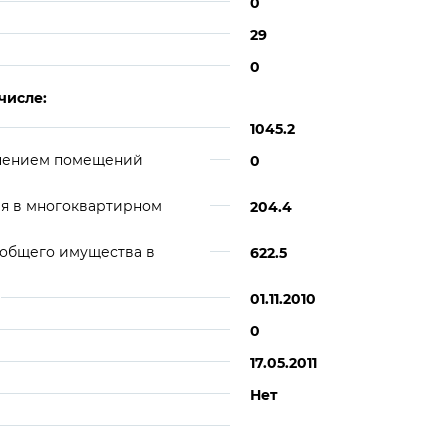
0
29
0
числе:
1045.2
ючением помещений
0
я в многоквартирном
204.4
 общего имущества в
622.5
01.11.2010
0
17.05.2011
Нет