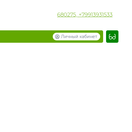
680275, +79913931533
Личный кабинет