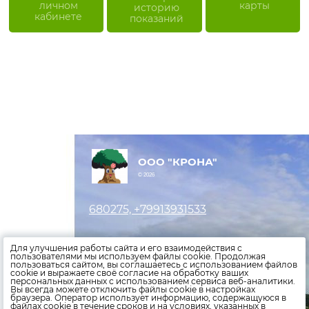
личном
карты
историю
кабинете
показаний
ООО "КРОНА"
© 2026
680275, +79913931533
Оставить заявку
Для улучшения работы сайта и его взаимодействия с
пользователями мы используем файлы cookie. Продолжая
пользоваться сайтом, вы соглашаетесь с использованием файлов
Внести показания счетчиков
cookie и выражаете своё согласие на обработку ваших
персональных данных с использованием сервиса веб-аналитики.
Оплатить счета
Вы всегда можете отключить файлы cookie в настройках
браузера. Оператор использует информацию, содержащуюся в
файлах cookie в течение сроков и на условиях, указанных в
Политика конфиденциальности