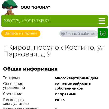
ООО "КРОНА"
680275, +79913931533
Запись на прием
Личный кабинет
г Киров, поселок Костино, ул
Парковая, д 9
Общая информация
Тип дома
Многоквартирный дом
Основание
Решение собрания
управления
собственников
Состояние
Исправный
Год ввода в
1981 г.
эксплуатацию