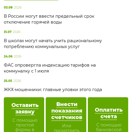
03.08
2026
В России могут ввести предельный срок
отключение горячей воды
31.07
2026
В школах могут начать учить рациональному
потреблению коммунальных услуг
24.06
2026
ФАС опровергла индексацию тарифов на
коммуналку с 1 июля
25.05
2026
ЖКХ-мошенники: главные уловки этого года
Внести
Оставить
Оплатить
показания
заявку
счета
счетчиков
С помощью
простой
С помощью
Или
формы в
банковской
посмотреть