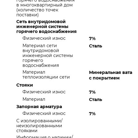
горячего водоснабжения
в многоквартирный дом
(количество точек
поставки)
Сеть внутридомовой
инженерной системы
горячего водоснабжения
Физический износ
7%
Материал сети
Сталь
внутридомовой
инженерной системы
горячего
водоснабжения
Материал
Минеральная вата
теплоизоляции сети
с покрытием
Стояки
Физический износ
7%
Материал
Сталь
Запорная арматура
Физический износ
7%
С изолированными/
неизолированными
стояками
Информация о наличии/