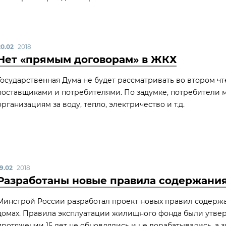
20.02
2018
Нет «прямым договорам» в ЖКХ
Государственная Дума не будет рассматривать во втором ч
поставщиками и потребителями. По задумке, потребители
организациям за воду, тепло, электричество и т.д.
19.02
2018
Разработаны новые правила содержани
Минстрой России разработал проект новых правил содерж
домах. Правила эксплуатации жилищного фонда были утверж
протяжении 15 лет не обновлялись и не дорабатывались, а з