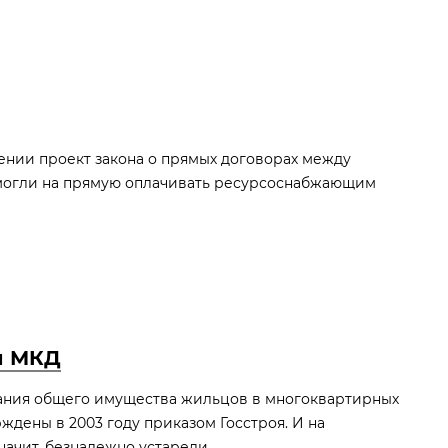
тении проект закона о прямых договорах между
 могли на прямую оплачивать ресурсоснабжающим
я МКД
ания общего имущества жильцов в многоквартирных
дены в 2003 году приказом Госстроя. И на
начит, безнадежно устарели.