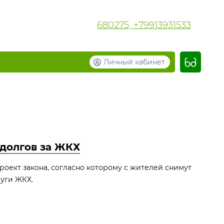
680275, +79913931533
Личный кабинет
 долгов за ЖКХ
роект закона, согласно которому с жителей снимут
луги ЖКХ.