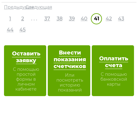
Предыдущая
Следующая
1
2
. . .
37
38
39
40
41
42
43
44
45
Внести
Оставить
Оплатить
показания
заявку
счета
счетчиков
С помощью
простой
С помощью
Или
формы в
банковской
посмотреть
личном
карты
историю
кабинете
показаний