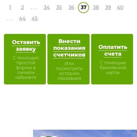
1
2
. . .
34
35
36
37
38
39
40
. . .
44
45
Внести
Оставить
Оплатить
показания
заявку
счета
счетчиков
С помощью
простой
С помощью
Или
формы в
банковской
посмотреть
личном
карты
историю
кабинете
показаний