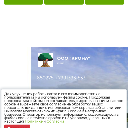
ООО "КРОНА"
© 2026
680275, +79913931533
Оставить заявку
Для улучшения работы сайта и его взаимодействия с
пользователями мы используем файлы cookie. Продолжая
пользоваться сайтом, вы соглашаетесь с использованием файлов
Внести показания счетчиков
cookie и выражаете своё согласие на обработку ваших
персональных данных с использованием сервиса веб-аналитики.
Оплатить счета
Вы всегда можете отключить файлы cookie в настройках
браузера. Оператор использует информацию, содержащуюся в
файлах cookie в течение сроков и на условиях, указанных в
Политика конфиденциальности
настоящей
Политике
и
Согласии