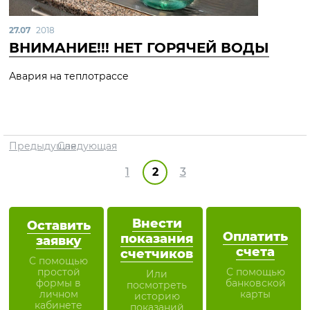
27.07
2018
ВНИМАНИЕ!!! НЕТ ГОРЯЧЕЙ ВОДЫ
Авария на теплотрассе
Предыдущая
Следующая
1
2
3
Внести
Оставить
Оплатить
показания
заявку
счета
счетчиков
С помощью
простой
С помощью
Или
формы в
банковской
посмотреть
личном
карты
историю
кабинете
показаний