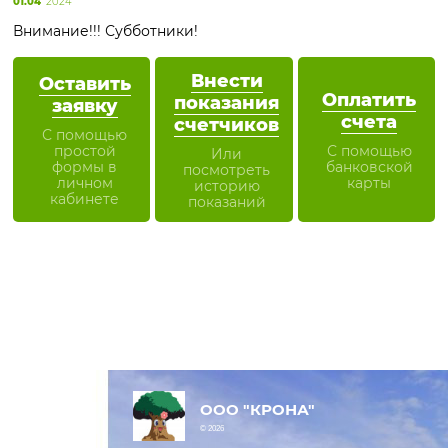
01.04
2024
Внимание!!! Субботники!
Внести
Оставить
Оплатить
показания
заявку
счета
счетчиков
С помощью
простой
С помощью
Или
формы в
банковской
посмотреть
личном
карты
историю
кабинете
показаний
ООО "КРОНА"
© 2026