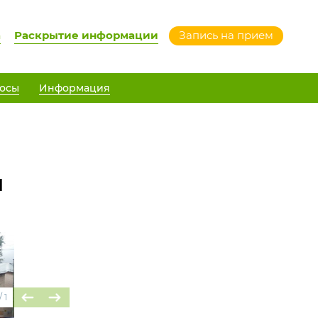
а
Раскрытие информации
Запись на прием
осы
Информация
й
/
1