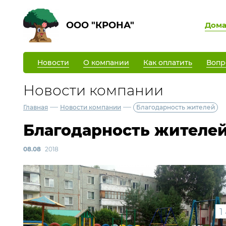
ООО "КРОНА"
Дом
Новости
О компании
Как оплатить
Вопр
Новости компании
—
—
Главная
Новости компании
Благодарность жителей
Благодарность жителе
08.08
2018
1