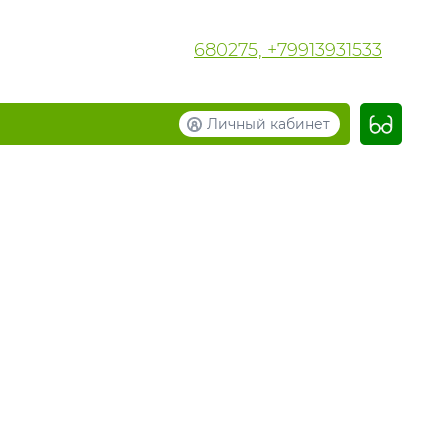
680275, +79913931533
Личный кабинет