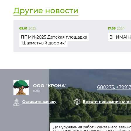
Другие новости
09.01
2025
17.05
2024
ППМИ-2025 Детская площадка
ВНИМАНИ
"Шахматный дворик"
ООО "КРОНА"
680275, +7991
© 2026
Оставить заявку
Внести показания сче
Для улучшения работы сайта и его взаим
соглашаетесь с использованием файлов c