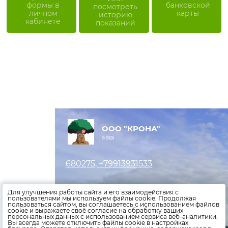
формы в
банковской
посмотреть
личном
карты
историю
кабинете
показаний
ООО "КРОНА"
© 2026
680275, +79913931533
Оставить заявку
Для улучшения работы сайта и его взаимодействия с
пользователями мы используем файлы cookie. Продолжая
пользоваться сайтом, вы соглашаетесь с использованием файлов
Внести показания счетчиков
cookie и выражаете своё согласие на обработку ваших
персональных данных с использованием сервиса веб-аналитики.
Оплатить счета
Вы всегда можете отключить файлы cookie в настройках