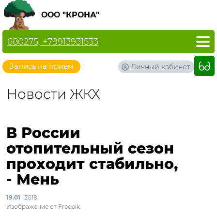
ООО "КРОНА"
680275, +79913931533
Запись на прием
Личный кабинет
Новости ЖКХ
В России
отопительный сезон
проходит стабильно,
- Мень
19.01
2018
Изображение от Freepik