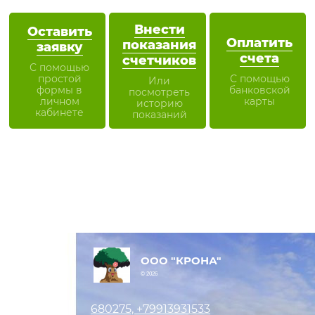
Внести
Оставить
Оплатить
показания
заявку
счета
счетчиков
С помощью
простой
С помощью
Или
формы в
банковской
посмотреть
личном
карты
историю
кабинете
показаний
ООО "КРОНА"
© 2026
680275, +79913931533