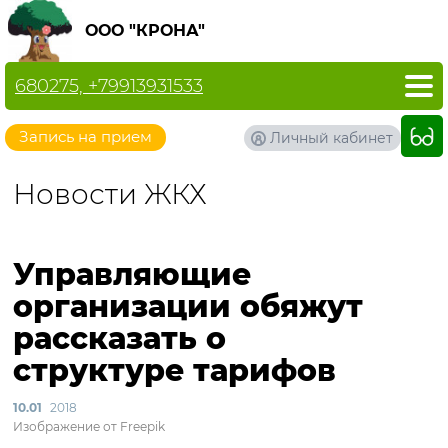
ООО "КРОНА"
680275, +79913931533
Запись на прием
Личный кабинет
Новости ЖКХ
Управляющие
организации обяжут
рассказать о
структуре тарифов
10.01
2018
Изображение от Freepik