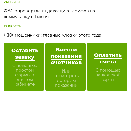
24.06
2026
ФАС опровергла индексацию тарифов на
коммуналку с 1 июля
25.05
2026
ЖКХ-мошенники: главные уловки этого года
Внести
Оставить
Оплатить
показания
заявку
счета
счетчиков
С помощью
простой
С помощью
Или
формы в
банковской
посмотреть
личном
карты
историю
кабинете
показаний