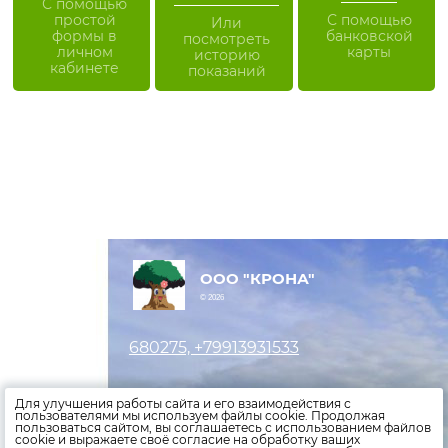
С помощью
простой
С помощью
Или
формы в
банковской
посмотреть
личном
карты
историю
кабинете
показаний
ООО "КРОНА"
© 2026
680275, +79913931533
Оставить заявку
Для улучшения работы сайта и его взаимодействия с
пользователями мы используем файлы cookie. Продолжая
пользоваться сайтом, вы соглашаетесь с использованием файлов
Внести показания счетчиков
cookie и выражаете своё согласие на обработку ваших