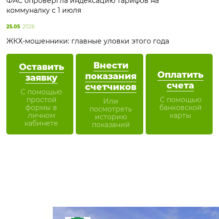
ФАС опровергла индексацию тарифов на
коммуналку с 1 июля
25.05
2026
ЖКХ-мошенники: главные уловки этого года
Внести
Оставить
Оплатить
показания
заявку
счета
счетчиков
С помощью
простой
С помощью
Или
формы в
банковской
посмотреть
личном
карты
историю
кабинете
показаний