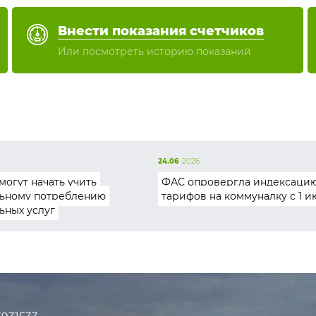
Внести показания счетчиков
Или посмотреть историю показаний
24.06
2026
могут начать учить
ФАС опровергла индексаци
ьному потреблению
тарифов на коммуналку с 1 и
ьных услуг