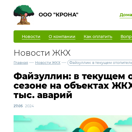
ООО "КРОНА"
Дом
Новости
О компании
Как оплатить
Вопр
Новости ЖКХ
—
—
Главная
Новости ЖКХ
Файзуллин: в текущем отопитель
Файзуллин: в текущем 
сезоне на объектах ЖК
тыс. аварий
27.05
2024