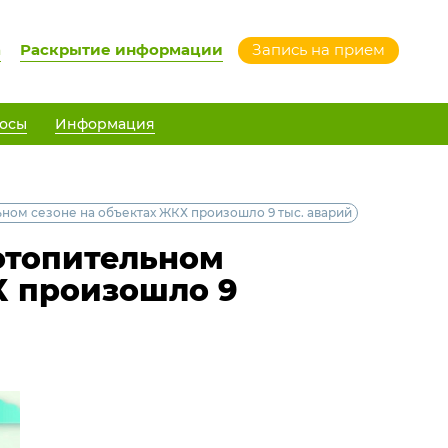
а
Раскрытие информации
Запись на прием
осы
Информация
ном сезоне на объектах ЖКХ произошло 9 тыс. аварий
отопительном
Х произошло 9