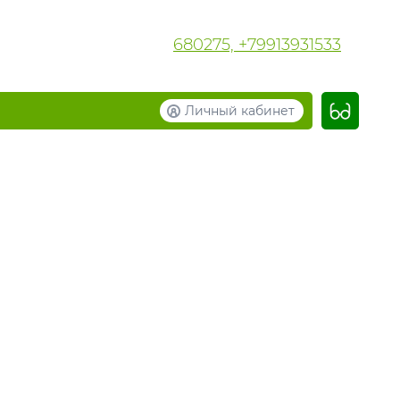
680275, +79913931533
Личный кабинет