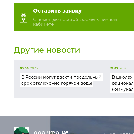
Оставить заявку
С помощью простой формы в личном
кабинете
Другие новости
03.08
2026
31.07
2026
В России могут ввести предельный
В школах 
срок отключение горячей воды
рационал
коммунал
ООО "КРОНА"