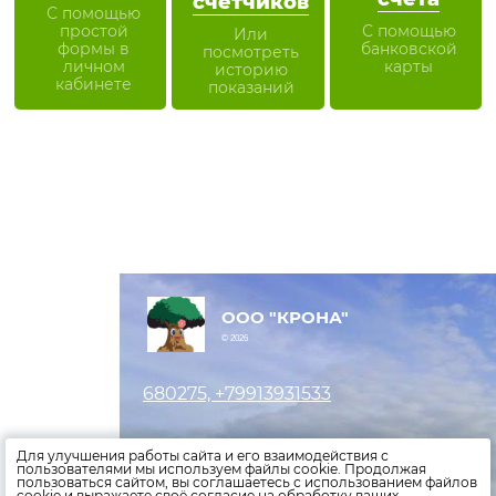
счетчиков
С помощью
простой
С помощью
Или
формы в
банковской
посмотреть
личном
карты
историю
кабинете
показаний
ООО "КРОНА"
© 2026
680275, +79913931533
Оставить заявку
Для улучшения работы сайта и его взаимодействия с
пользователями мы используем файлы cookie. Продолжая
пользоваться сайтом, вы соглашаетесь с использованием файлов
Внести показания счетчиков
cookie и выражаете своё согласие на обработку ваших