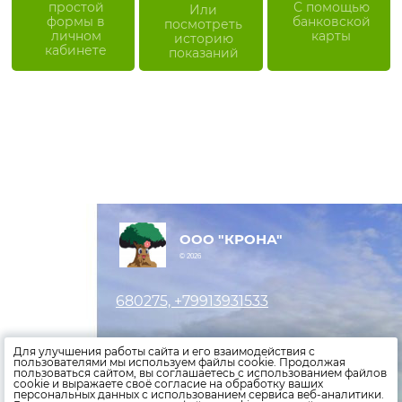
простой
С помощью
Или
формы в
банковской
посмотреть
личном
карты
историю
кабинете
показаний
ООО "КРОНА"
© 2026
680275, +79913931533
Оставить заявку
Для улучшения работы сайта и его взаимодействия с
пользователями мы используем файлы cookie. Продолжая
пользоваться сайтом, вы соглашаетесь с использованием файлов
Внести показания счетчиков
cookie и выражаете своё согласие на обработку ваших
персональных данных с использованием сервиса веб-аналитики.
Оплатить счета