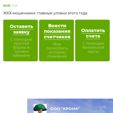
25.05
2026
ЖКХ-мошенники: главные уловки этого года
Внести
Оставить
Оплатить
показания
заявку
счета
счетчиков
С помощью
простой
С помощью
Или
формы в
банковской
посмотреть
личном
карты
историю
кабинете
показаний
ООО "КРОНА"