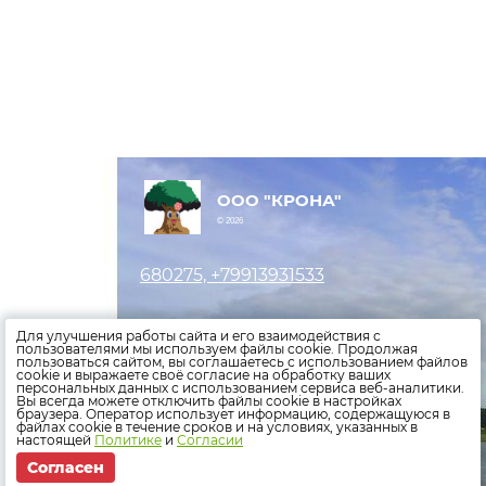
ООО "КРОНА"
© 2026
680275, +79913931533
Оставить заявку
Для улучшения работы сайта и его взаимодействия с
пользователями мы используем файлы cookie. Продолжая
пользоваться сайтом, вы соглашаетесь с использованием файлов
Внести показания счетчиков
cookie и выражаете своё согласие на обработку ваших
персональных данных с использованием сервиса веб-аналитики.
Оплатить счета
Вы всегда можете отключить файлы cookie в настройках
браузера. Оператор использует информацию, содержащуюся в
файлах cookie в течение сроков и на условиях, указанных в
Политика конфиденциальности
настоящей
Политике
и
Согласии
Согласен