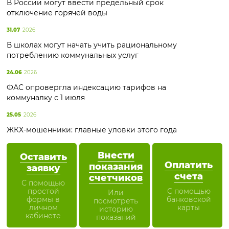
В России могут ввести предельный срок
отключение горячей воды
31.07
2026
В школах могут начать учить рациональному
потреблению коммунальных услуг
24.06
2026
ФАС опровергла индексацию тарифов на
коммуналку с 1 июля
25.05
2026
ЖКХ-мошенники: главные уловки этого года
Внести
Оставить
Оплатить
показания
заявку
счета
счетчиков
С помощью
простой
С помощью
Или
формы в
банковской
посмотреть
личном
карты
историю
кабинете
показаний