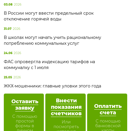
03.08
2026
В России могут ввести предельный срок
отключение горячей воды
31.07
2026
В школах могут начать учить рациональному
потреблению коммунальных услуг
24.06
2026
ФАС опровергла индексацию тарифов на
коммуналку с 1 июля
25.05
2026
ЖКХ-мошенники: главные уловки этого года
Внести
Оставить
Оплатить
показания
заявку
счета
счетчиков
С помощью
простой
С помощью
Или
формы в
банковской
посмотреть
личном
карты