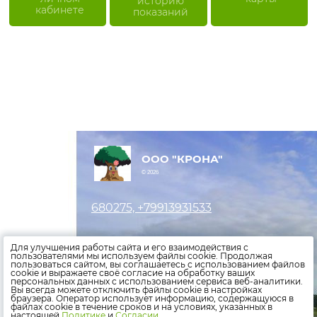
историю
кабинете
показаний
ООО "КРОНА"
© 2026
680275, +79913931533
Оставить заявку
Для улучшения работы сайта и его взаимодействия с
пользователями мы используем файлы cookie. Продолжая
пользоваться сайтом, вы соглашаетесь с использованием файлов
Внести показания счетчиков
cookie и выражаете своё согласие на обработку ваших
персональных данных с использованием сервиса веб-аналитики.
Оплатить счета
Вы всегда можете отключить файлы cookie в настройках
браузера. Оператор использует информацию, содержащуюся в
файлах cookie в течение сроков и на условиях, указанных в
Политика конфиденциальности
настоящей
Политике
и
Согласии