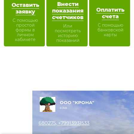
Внести
Оставить
Оплатить
показания
заявку
счета
счетчиков
С помощью
простой
С помощью
Или
формы в
банковской
посмотреть
личном
карты
историю
кабинете
показаний
ООО "КРОНА"
© 2026
680275, +79913931533