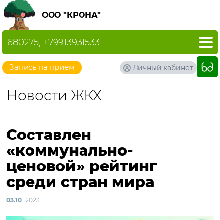
ООО "КРОНА"
680275, +79913931533
Запись на прием
Личный кабинет
Новости ЖКХ
Составлен
«коммунально-
ценовой» рейтинг
среди стран мира
03.10
2023