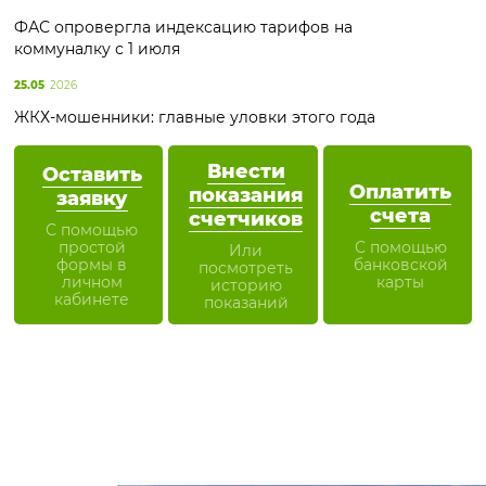
ФАС опровергла индексацию тарифов на
коммуналку с 1 июля
25.05
2026
ЖКХ-мошенники: главные уловки этого года
Внести
Оставить
Оплатить
показания
заявку
счета
счетчиков
С помощью
простой
С помощью
Или
формы в
банковской
посмотреть
личном
карты
историю
кабинете
показаний