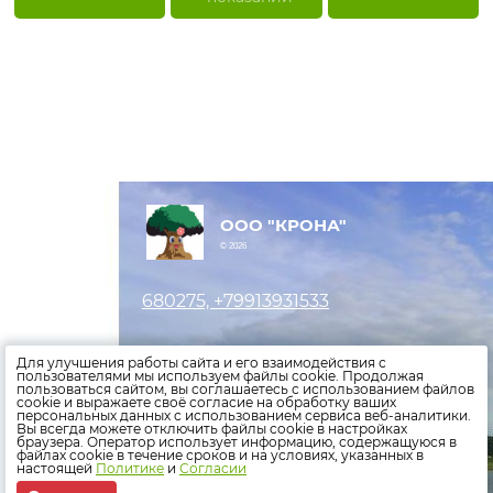
ООО "КРОНА"
© 2026
680275, +79913931533
Оставить заявку
Для улучшения работы сайта и его взаимодействия с
пользователями мы используем файлы cookie. Продолжая
пользоваться сайтом, вы соглашаетесь с использованием файлов
Внести показания счетчиков
cookie и выражаете своё согласие на обработку ваших
персональных данных с использованием сервиса веб-аналитики.
Оплатить счета
Вы всегда можете отключить файлы cookie в настройках
браузера. Оператор использует информацию, содержащуюся в
файлах cookie в течение сроков и на условиях, указанных в
Политика конфиденциальности
настоящей
Политике
и
Согласии