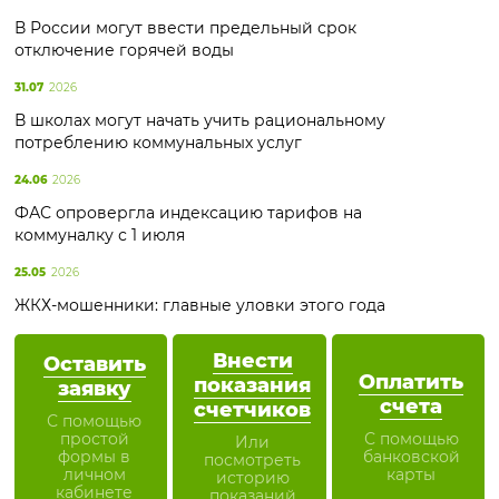
В России могут ввести предельный срок
отключение горячей воды
31.07
2026
В школах могут начать учить рациональному
потреблению коммунальных услуг
24.06
2026
ФАС опровергла индексацию тарифов на
коммуналку с 1 июля
25.05
2026
ЖКХ-мошенники: главные уловки этого года
Внести
Оставить
Оплатить
показания
заявку
счета
счетчиков
С помощью
простой
С помощью
Или
формы в
банковской
посмотреть
личном
карты
историю
кабинете
показаний