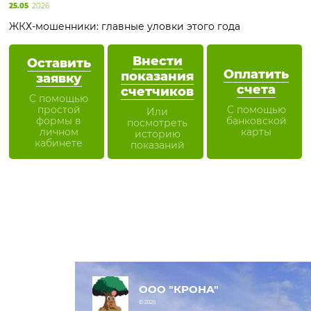
25.05
2026
ЖКХ-мошенники: главные уловки этого года
Внести
Оставить
Оплатить
показания
заявку
счета
счетчиков
С помощью
простой
С помощью
Или
формы в
банковской
посмотреть
личном
карты
историю
кабинете
показаний
ООО "КРОНА"
© 2026