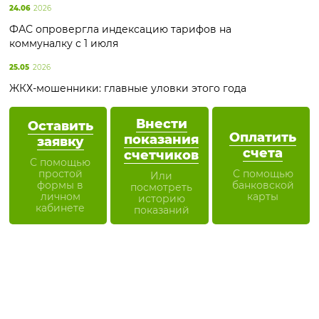
24.06
2026
ФАС опровергла индексацию тарифов на
коммуналку с 1 июля
25.05
2026
ЖКХ-мошенники: главные уловки этого года
Внести
Оставить
Оплатить
показания
заявку
счета
счетчиков
С помощью
простой
С помощью
Или
формы в
банковской
посмотреть
личном
карты
историю
кабинете
показаний