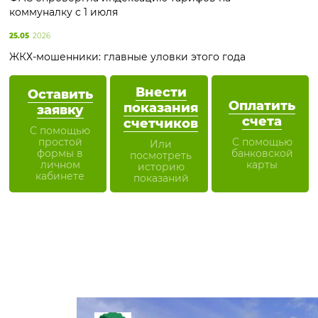
коммуналку с 1 июля
25.05
2026
ЖКХ-мошенники: главные уловки этого года
Внести
Оставить
Оплатить
показания
заявку
счета
счетчиков
С помощью
простой
С помощью
Или
формы в
банковской
посмотреть
личном
карты
историю
кабинете
показаний