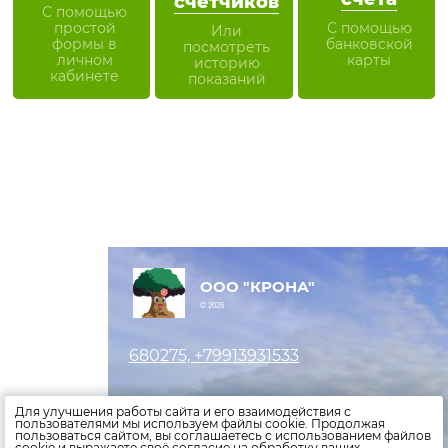
счетчиков
С помощью
простой
С помощью
Или
формы в
банковской
посмотреть
личном
карты
историю
кабинете
показаний
ООО "КРОНА"
© 2026
680275, +79913931533
Оставить заявку
Для улучшения работы сайта и его взаимодействия с
пользователями мы используем файлы cookie. Продолжая
пользоваться сайтом, вы соглашаетесь с использованием файлов
Внести показания счетчиков
cookie и выражаете своё согласие на обработку ваших