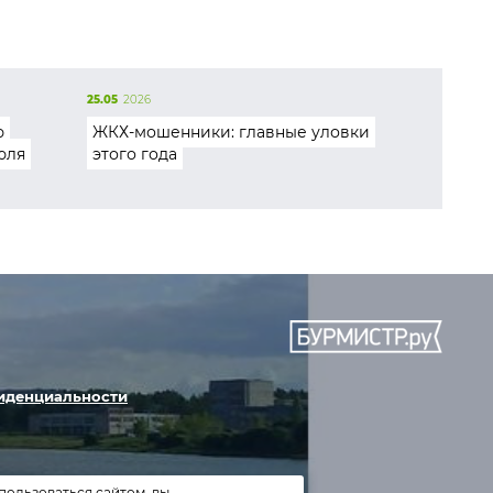
25.05
2026
ю
ЖКХ-мошенники: главные уловки
юля
этого года
иденциальности
пользоваться сайтом, вы