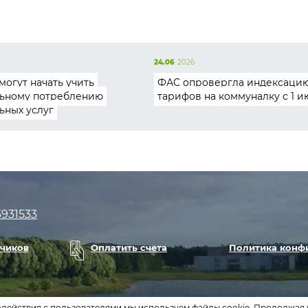
24.06
2026
могут начать учить
ФАС опровергла индексаци
ьному потреблению
тарифов на коммуналку с 1 и
ьных услуг
3931533
тчиков
Оплатить счета
Политика конф
одействия с пользователями мы используем файлы cookie. Продолжая 