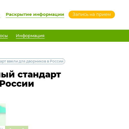
а
Раскрытие информации
Запись на прием
осы
Информация
рт ввели для дворников в России
ый стандарт
 России