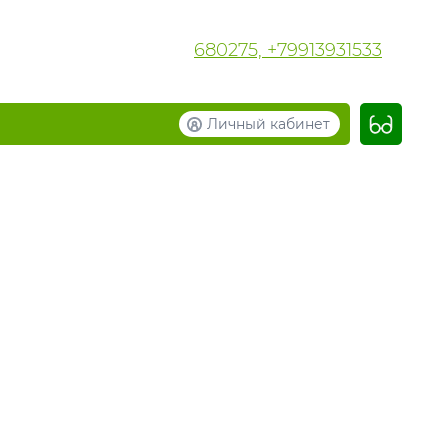
680275, +79913931533
Личный кабинет