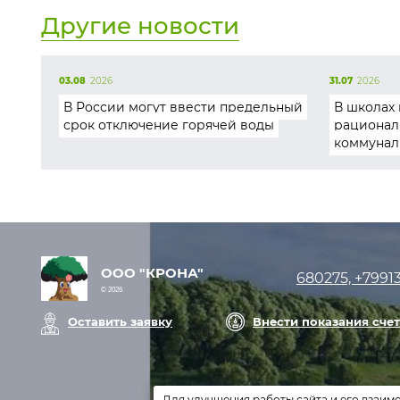
Другие новости
03.08
2026
31.07
2026
В России могут ввести предельный
В школах 
срок отключение горячей воды
рационал
коммунал
ООО "КРОНА"
680275, +7991
© 2026
Оставить заявку
Внести показания сче
Для улучшения работы сайта и его взаим