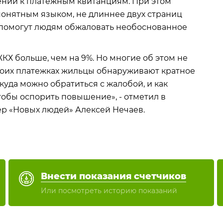
нии к платёжным квитанциям. При этом
онятным языком, не длиннее двух страниц
ы помогут людям обжаловать необоснованное
Х больше, чем на 9%. Но многие об этом не
воих платежках жильцы обнаруживают кратное
куда можно обратиться с жалобой, и как
тобы оспорить повышение», - отметил в
ер «Новых людей» Алексей Нечаев.
Внести показания счетчиков
Или посмотреть историю показаний