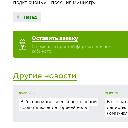
подключены», - пояснил министр.
Назад
Оставить заявку
С помощью простой формы в личном
кабинете
Другие новости
03.08
2026
31.07
2026
В России могут ввести предельный
В школах 
срок отключение горячей воды
рационал
коммунал