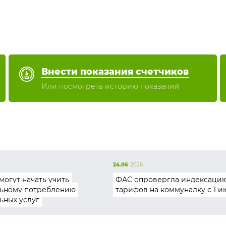
Внести показания счетчиков
Или посмотреть историю показаний
24.06
2026
могут начать учить
ФАС опровергла индексаци
ьному потреблению
тарифов на коммуналку с 1 и
ьных услуг