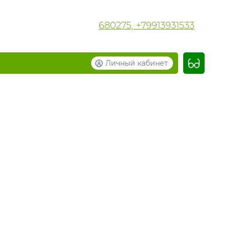
680275, +79913931533
Личный кабинет