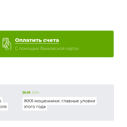
Оплатить счета
С помощью банковской карты
25.05
2026
ю
ЖКХ-мошенники: главные уловки
юля
этого года