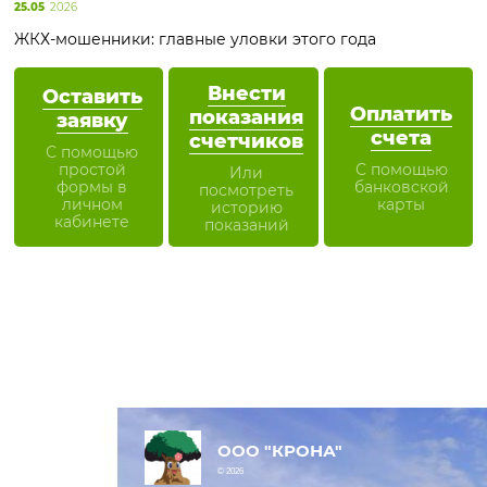
25.05
2026
ЖКХ-мошенники: главные уловки этого года
Внести
Оставить
Оплатить
показания
заявку
счета
счетчиков
С помощью
простой
С помощью
Или
формы в
банковской
посмотреть
личном
карты
историю
кабинете
показаний
ООО "КРОНА"
© 2026