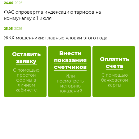
24.06
2026
ФАС опровергла индексацию тарифов на
коммуналку с 1 июля
25.05
2026
ЖКХ-мошенники: главные уловки этого года
Внести
Оставить
Оплатить
показания
заявку
счета
счетчиков
С помощью
простой
С помощью
Или
формы в
банковской
посмотреть
личном
карты
историю
кабинете
показаний