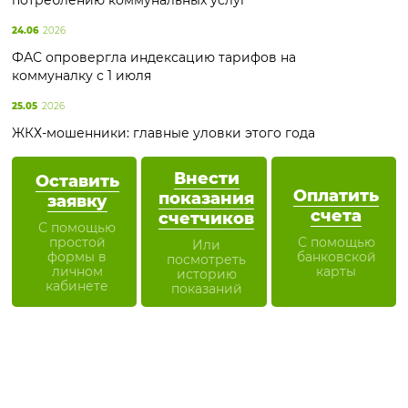
потреблению коммунальных услуг
24.06
2026
ФАС опровергла индексацию тарифов на
коммуналку с 1 июля
25.05
2026
ЖКХ-мошенники: главные уловки этого года
Внести
Оставить
Оплатить
показания
заявку
счета
счетчиков
С помощью
простой
С помощью
Или
формы в
банковской
посмотреть
личном
карты
историю
кабинете
показаний