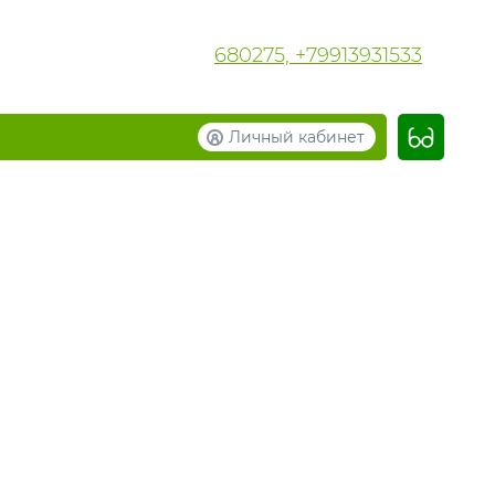
680275, +79913931533
Личный кабинет