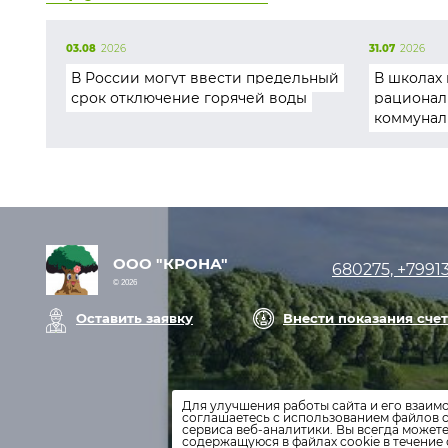
03.08
2026
31.07
2026
В России могут ввести предельный
В школах 
срок отключение горячей воды
рационал
коммунал
ООО "КРОНА"
680275, +7991
© 2026
Оставить заявку
Внести показания сче
Для улучшения работы сайта и его взаим
соглашаетесь с использованием файлов c
сервиса веб-аналитики. Вы всегда может
содержащуюся в файлах cookie в течение 