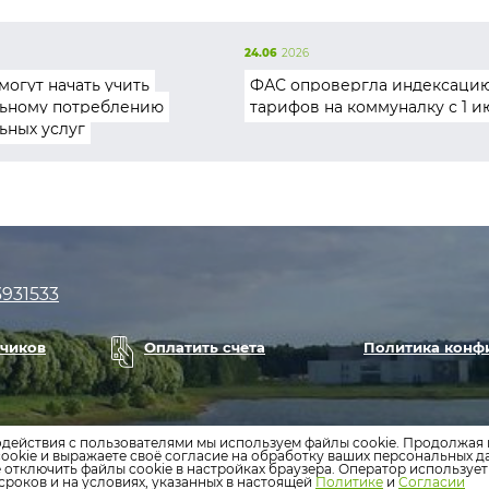
24.06
2026
могут начать учить
ФАС опровергла индексаци
ьному потреблению
тарифов на коммуналку с 1 и
ьных услуг
3931533
тчиков
Оплатить счета
Политика конф
одействия с пользователями мы используем файлы cookie. Продолжая 
ookie и выражаете своё согласие на обработку ваших персональных 
е отключить файлы cookie в настройках браузера. Оператор используе
сроков и на условиях, указанных в настоящей
Политике
и
Согласии