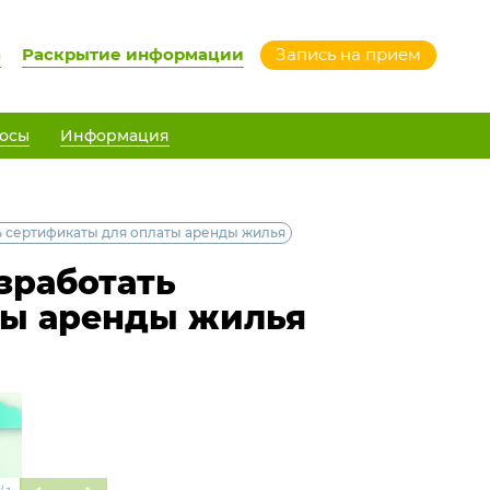
а
Раскрытие информации
Запись на прием
осы
Информация
 сертификаты для оплаты аренды жилья
зработать
ты аренды жилья