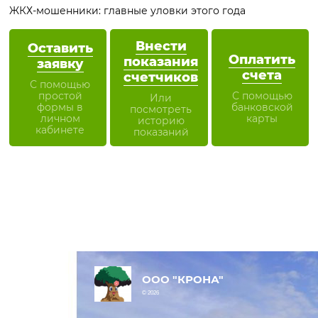
ЖКХ-мошенники: главные уловки этого года
Внести
Оставить
Оплатить
показания
заявку
счета
счетчиков
С помощью
простой
С помощью
Или
формы в
банковской
посмотреть
личном
карты
историю
кабинете
показаний
ООО "КРОНА"
© 2026