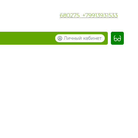
680275, +79913931533
Личный кабинет