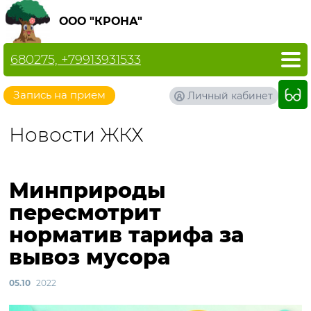
ООО "КРОНА"
680275, +79913931533
Запись на прием
Личный кабинет
Новости ЖКХ
Минприроды
пересмотрит
норматив тарифа за
вывоз мусора
05.10
2022