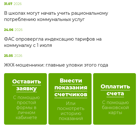
31.07
2026
В школах могут начать учить рациональному
потреблению коммунальных услуг
24.06
2026
ФАС опровергла индексацию тарифов на
коммуналку с 1 июля
25.05
2026
ЖКХ-мошенники: главные уловки этого года
Внести
Оставить
Оплатить
показания
заявку
счета
счетчиков
С помощью
простой
С помощью
Или
формы в
банковской
посмотреть
личном
карты
историю
кабинете
показаний