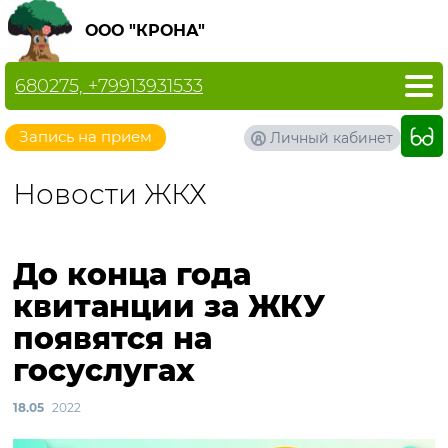
ООО "КРОНА"
680275, +79913931533
Запись на прием
Личный кабинет
Новости ЖКХ
До конца года
квитанции за ЖКУ
появятся на
госуслугах
18.05
2022