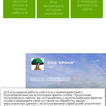
простой
С помощью
Или
формы в
банковской
посмотреть
личном
карты
историю
кабинете
показаний
ООО "КРОНА"
© 2026
680275, +79913931533
Оставить заявку
Для улучшения работы сайта и его взаимодействия с
пользователями мы используем файлы cookie. Продолжая
пользоваться сайтом, вы соглашаетесь с использованием файлов
Внести показания счетчиков
cookie и выражаете своё согласие на обработку ваших
персональных данных с использованием сервиса веб-аналитики.
Оплатить счета