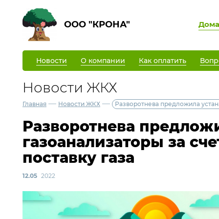
ООО "КРОНА"
Дом
Новости
О компании
Как оплатить
Вопр
Новости ЖКХ
—
—
Главная
Новости ЖКХ
Разворотнева предложила устана
Разворотнева предложи
газоанализаторы за сче
поставку газа
12.05
2022