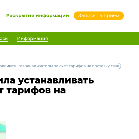
а
Раскрытие информации
Запись на прием
осы
Информация
вливать газоанализаторы за счет тарифов на поставку газа
ла устанавливать
т тарифов на