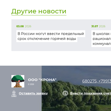
Другие новости
03.08
2026
31.07
2026
В России могут ввести предельный
В школах 
срок отключение горячей воды
рационал
коммунал
ООО "КРОНА"
680275, +7991
© 2026
Оставить заявку
Внести показания сче