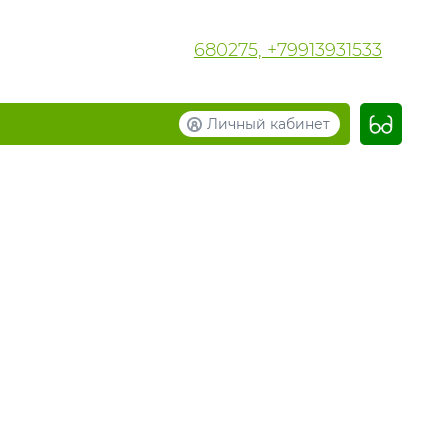
680275, +79913931533
Личный кабинет