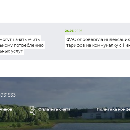
24.06
2026
могут начать учить
ФАС опровергла индексаци
ьному потреблению
тарифов на коммуналку с 1 и
ьных услуг
3931533
тчиков
Оплатить счета
Политика конф