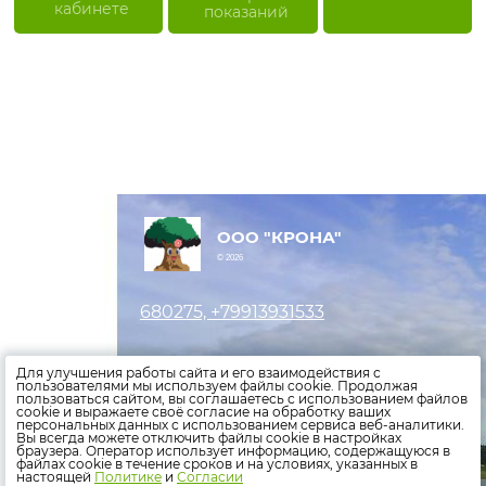
кабинете
показаний
ООО "КРОНА"
© 2026
680275, +79913931533
Оставить заявку
Для улучшения работы сайта и его взаимодействия с
пользователями мы используем файлы cookie. Продолжая
пользоваться сайтом, вы соглашаетесь с использованием файлов
Внести показания счетчиков
cookie и выражаете своё согласие на обработку ваших
персональных данных с использованием сервиса веб-аналитики.
Оплатить счета
Вы всегда можете отключить файлы cookie в настройках
браузера. Оператор использует информацию, содержащуюся в
файлах cookie в течение сроков и на условиях, указанных в
Политика конфиденциальности
настоящей
Политике
и
Согласии