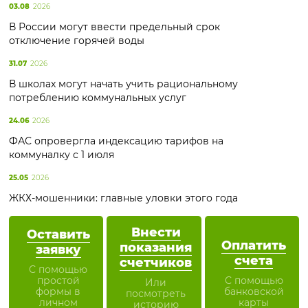
03.08
2026
В России могут ввести предельный срок
отключение горячей воды
31.07
2026
В школах могут начать учить рациональному
потреблению коммунальных услуг
24.06
2026
ФАС опровергла индексацию тарифов на
коммуналку с 1 июля
25.05
2026
ЖКХ-мошенники: главные уловки этого года
Внести
Оставить
Оплатить
показания
заявку
счета
счетчиков
С помощью
простой
С помощью
Или
формы в
банковской
посмотреть
личном
карты
историю