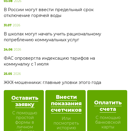
03.08
2026
В России могут ввести предельный срок
отключение горячей воды
31.07
2026
В школах могут начать учить рациональному
потреблению коммунальных услуг
24.06
2026
ФАС опровергла индексацию тарифов на
коммуналку с 1 июля
25.05
2026
ЖКХ-мошенники: главные уловки этого года
Внести
Оставить
Оплатить
показания
заявку
счета
счетчиков
С помощью
простой
С помощью
Или
формы в
банковской
посмотреть
личном
карты
историю