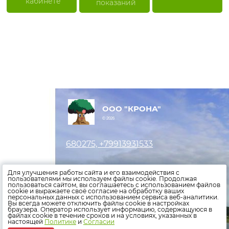
кабинете
показаний
ООО "КРОНА"
© 2026
680275, +79913931533
Оставить заявку
Для улучшения работы сайта и его взаимодействия с
пользователями мы используем файлы cookie. Продолжая
пользоваться сайтом, вы соглашаетесь с использованием файлов
Внести показания счетчиков
cookie и выражаете своё согласие на обработку ваших
персональных данных с использованием сервиса веб-аналитики.
Оплатить счета
Вы всегда можете отключить файлы cookie в настройках
браузера. Оператор использует информацию, содержащуюся в
файлах cookie в течение сроков и на условиях, указанных в
Политика конфиденциальности
настоящей
Политике
и
Согласии