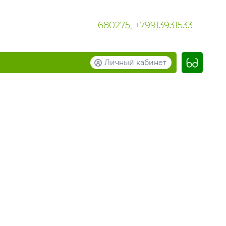
680275, +79913931533
Личный кабинет