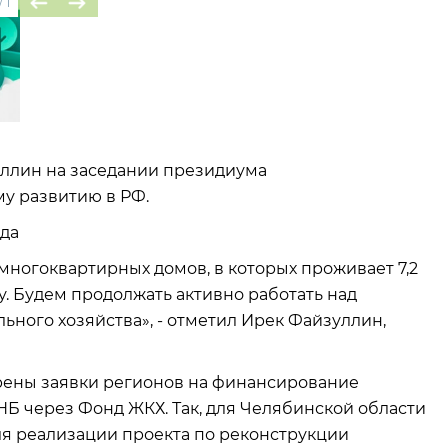
/
1
уллин на заседании президиума
у развитию в РФ.
ода
многоквартирных домов, в которых проживает 7,2
ду. Будем продолжать активно работать над
ого хозяйства», - отметил Ирек Файзуллин,
рены заявки регионов на финансирование
НБ через Фонд ЖКХ. Так, для Челябинской области
для реализации проекта по реконструкции