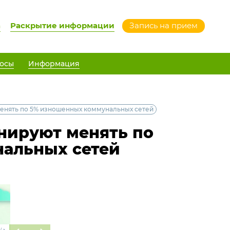
а
Раскрытие информации
Запись на прием
осы
Информация
енять по 5% изношенных коммунальных сетей
нируют менять по
альных сетей