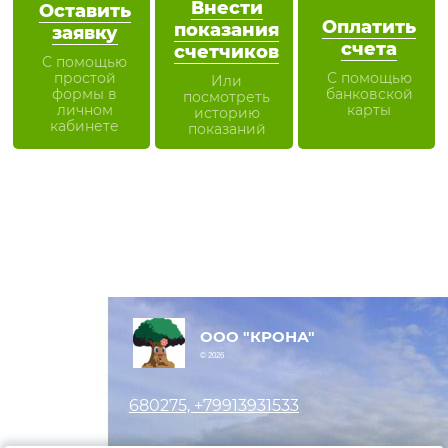
Внести
Оставить
Оплатить
показания
заявку
счета
счетчиков
С помощью
простой
С помощью
Или
формы в
банковской
посмотреть
личном
карты
историю
кабинете
показаний
ООО "КРОНА"
© 2026
680275, +79913931533