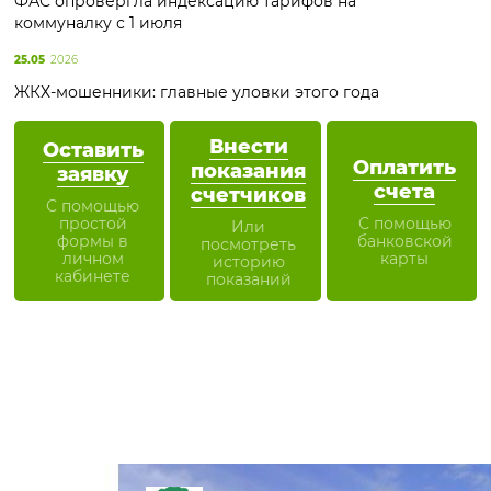
ФАС опровергла индексацию тарифов на
коммуналку с 1 июля
25.05
2026
ЖКХ-мошенники: главные уловки этого года
Внести
Оставить
Оплатить
показания
заявку
счета
счетчиков
С помощью
простой
С помощью
Или
формы в
банковской
посмотреть
личном
карты
историю
кабинете
показаний