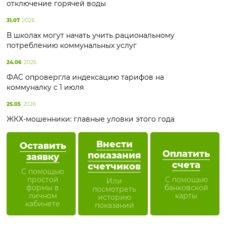
отключение горячей воды
31.07
2026
В школах могут начать учить рациональному
потреблению коммунальных услуг
24.06
2026
ФАС опровергла индексацию тарифов на
коммуналку с 1 июля
25.05
2026
ЖКХ-мошенники: главные уловки этого года
Внести
Оставить
Оплатить
показания
заявку
счета
счетчиков
С помощью
простой
С помощью
Или
формы в
банковской
посмотреть
личном
карты
историю
кабинете
показаний