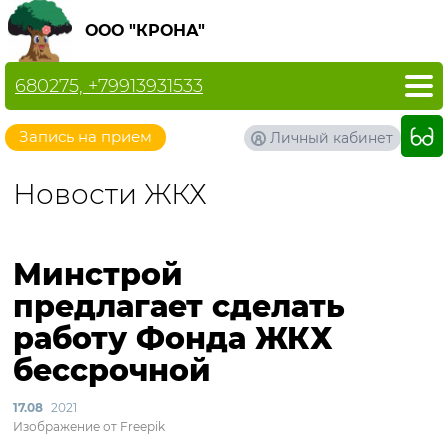
ООО "КРОНА"
680275, +79913931533
Запись на прием
Личный кабинет
Новости ЖКХ
Минстрой
предлагает сделать
работу Фонда ЖКХ
бессрочной
17.08
2021
Изображение от Freepik