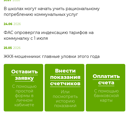
31.07
2026
В школах могут начать учить рациональному
потреблению коммунальных услуг
24.06
2026
ФАС опровергла индексацию тарифов на
коммуналку с 1 июля
25.05
2026
ЖКХ-мошенники: главные уловки этого года
Внести
Оставить
Оплатить
показания
заявку
счета
счетчиков
С помощью
простой
С помощью
Или
формы в
банковской
посмотреть
личном
карты
историю
кабинете
показаний